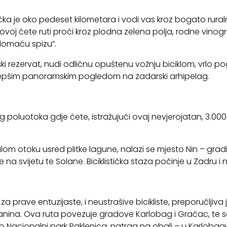
ačka je oko pedeset kilometara i vodi vas kroz bogato rur
voj ćete ruti proći kroz plodna zelena polja, rodne vinogr
“domaću spizu”.
ški rezervat, nudi odličnu opuštenu vožnju biciklom, vrlo po
jljepšim panoramskim pogledom na zadarski arhipelag.
oluotoka gdje ćete, istražujući ovaj nevjerojatan, 3.000 g
.
om otoku usred plitke lagune, nalazi se mjesto Nin – grad
na svijetu te Solane. Biciklistička staza počinje u Zadru i n
za prave entuzijaste, i neustrašive bicikliste, preporučljiva 
planina. Ova ruta povezuje gradove Karlobag i Gračac, te
ko Nacionalni park Paklenica, natrag na obali – u Karlobag