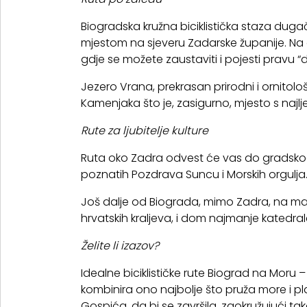
Biogradska kružna biciklistička staza dug
mjestom na sjeveru Zadarske županije. Na o
gdje se možete zaustaviti i pojesti pravu 
Jezero Vrana, prekrasan prirodni i ornitolo
Kamenjaka što je, zasigurno, mjesto s na
Rute za ljubitelje kulture
Ruta oko Zadra odvest će vas do gradskog p
poznatih Pozdrava Suncu i Morskih orgulja
Još dalje od Biograda, mimo Zadra, na mal
hrvatskih kraljeva, i dom najmanje katedrale 
Želite li izazov?
Idealne biciklističke rute Biograd na Moru – 
kombinira ono najbolje što pruža more i 
Gospića, da bi se završila, zaokružujući ta