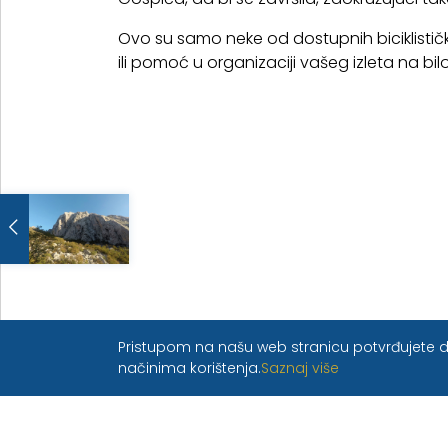
Ovo su samo neke od dostupnih biciklistič
ili pomoć u organizaciji vašeg izleta na bil
Pristupom na našu web stranicu potvrđujete da 
načinima korištenja.
Saznaj više
Planirajte svoj odmo
kontaktirajući nas direktno z