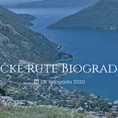
tičke rute Biogra
05. listopada 2020