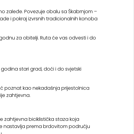
alno zaleđe. Povezuje obalu sa Škabrnjom –
ade i pokraj izvrsnih tradicionalnih konoba
godnu za obitelji. Ruta će vas odvesti i do
odina stari grad, doći i do svjetski
ić poznat kao nekadašnja prijestolnica
ije zahtjevna.
je zahtjevna biciklistička staza koja
 se nastavlja prema brdovitom području
u.