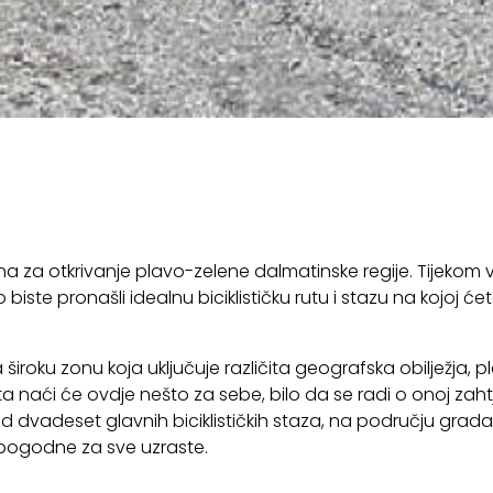
čina za otkrivanje plavo-zelene dalmatinske regije. Tijek
ste pronašli idealnu biciklističku rutu i stazu na kojoj ćet
ku zonu koja uključuje različita geografska obilježja, plan
a naći će ovdje nešto za sebe, bilo da se radi o onoj zahtjev
še od dvadeset glavnih biciklističkih staza, na području grad
u pogodne za sve uzraste.