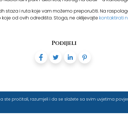
kih staza i ruta koje vam možemo preporučiti. Na raspola
o koje od ovih odredišta. Stoga, ne oklijevajte
kontaktirati n
Podijeli
Rezervirajte smještaj
ste pročitali, razumjeli i da se slažete sa svim uvjetima povjer
r te rezervirajte željenu smještajnu jedinicu u Mediterans
a personaliziranu uslugu rezervacije na mail link
info@sana