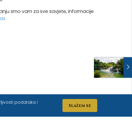
ganju smo vam za sve savjete, informacije
as.
ljivosti podataka i
Slažem se
kom selu San Antonio,
ntonio.hr
ili
+385 91 2849152.