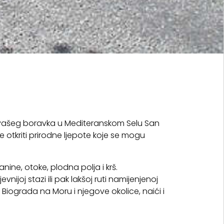
om vašeg boravka u Mediteranskom Selu San
e otkriti prirodne ljepote koje se mogu
ine, otoke, plodna polja i krš.
nijoj stazi ili pak lakšoj ruti namijenjenoj
a Biograda na Moru i njegove okolice, naići i