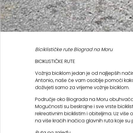
Biciklističke rute Biograd na Moru
BICIKLISTIČKE RUTE
Vožnja biciklom jedan je od najljepših na
Antonio, naše će vam osoblje pomoći kako bi
doživjeti samo za vrijeme vožnje biciklom.
Područje oko Biograda na Moru obuhvaća širo
Mogućnosti su beskrajne i sve vrste biciklist
rekreativnim biciklistim i obiteljima. Uz vi
na više kraćih inačica glavnih ruta koje s
Ruta po zaleđu